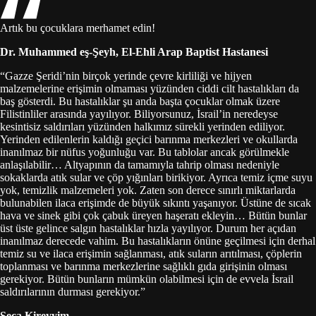
Artık bu çocuklara merhamet edin!
Dr. Muhammed eş-Şeyh, El-Ehli Arap Baptist Hastanesi
“Gazze Şeridi’nin birçok yerinde çevre kirliliği ve hijyen
malzemelerine erişimin olmaması yüzünden ciddi cilt hastalıkları da
baş gösterdi. Bu hastalıklar şu anda başta çocuklar olmak üzere
Filistinliler arasında yayılıyor. Biliyorsunuz, İsrail’in neredeyse
kesintisiz saldırıları yüzünden halkımız sürekli yerinden ediliyor.
Yerinden edilenlerin kaldığı geçici barınma merkezleri ve okullarda
inanılmaz bir nüfus yoğunluğu var. Bu tablolar ancak görülmekle
anlaşılabilir… Altyapının da tamamıyla tahrip olması nedeniyle
sokaklarda atık sular ve çöp yığınları birikiyor. Ayrıca temiz içme suyu
yok, temizlik malzemeleri yok. Zaten son derece sınırlı miktarlarda
bulunabilen ilaca erişimde de büyük sıkıntı yaşanıyor. Üstüne de sıcak
hava ve sinek gibi çok çabuk üreyen haşeratı ekleyin… Bütün bunlar
üst üste gelince salgın hastalıklar hızla yayılıyor. Durum her açıdan
inanılmaz derecede vahim. Bu hastalıkların önüne geçilmesi için derhal
temiz su ve ilaca erişimin sağlanması, atık suların arıtılması, çöplerin
toplanması ve barınma merkezlerine sağlıklı gıda girişinin olması
gerekiyor. Bütün bunların mümkün olabilmesi için de evvela İsrail
saldırılarının durması gerekiyor.”
Seca Kireyyim