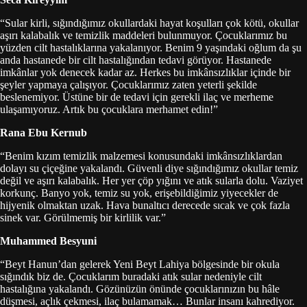
“Sular kirli, sığındığımız okullardaki hayat koşulları çok kötü, okullar
aşırı kalabalık ve temizlik maddeleri bulunmuyor. Çocuklarımız bu
yüzden cilt hastalıklarına yakalanıyor. Benim 9 yaşındaki oğlum da şu
anda hastanede bir cilt hastalığından tedavi görüyor. Hastanede
imkânlar yok denecek kadar az. Herkes bu imkânsızlıklar içinde bir
şeyler yapmaya çalışıyor. Çocuklarımız zaten yeterli şekilde
beslenemiyor. Üstüne bir de tedavi için gerekli ilaç ve merheme
ulaşamıyoruz. Artık bu çocuklara merhamet edin!”
Rana Ebu Kernub
“Benim kızım temizlik malzemesi konusundaki imkânsızlıklardan
dolayı su çiçeğine yakalandı. Güvenli diye sığındığımız okullar temiz
değil ve aşırı kalabalık. Her yer çöp yığını ve atık sularla dolu. Vaziyet
korkunç. Banyo yok, temiz su yok, erişebildiğimiz yiyecekler de
hijyenik olmaktan uzak. Hava bunaltıcı derecede sıcak ve çok fazla
sinek var. Görülmemiş bir kirlilik var.”
Muhammed Besyuni
“Beyt Hanun’dan gelerek Yeni Beyt Lahiya bölgesinde bir okula
sığındık biz de. Çocuklarım buradaki atık sular nedeniyle cilt
hastalığına yakalandı. Gözünüzün önünde çocuklarınızın bu hâle
düşmesi, açlık çekmesi, ilaç bulamamak… Bunlar insanı kahrediyor.