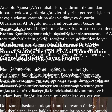
Anadolu Ajansı (AA) muhabirleri, saldırının ilk anından
itibaren çok zor şartlarda görevlerini yerine getirerek işlenen
savaş suçlarını kayıt altına aldı ve dünyaya duyurdu.
Uluslararası Af Örgütü’nün, İsrail ordusunun Gazze’nin
yoğun nüfuslu sivil bölgelerinde beyaz fosforlu top mermileri
Serdar Karagöz
Kullandığını belgelemek için derlediği kanıtların arasında AA
Anadolu Ajansı Yönetim Kurulu Başkanı ve Genel Müdürü
foto muhabirlerinin çektiği fotoğraflar ve görüntüler de yer
Uluslararası Ceza Mahkemesi (UCM)
aldı. AA muhabirlerinin çektiği bu fotoğraf ve videolar,
Uluslararası Ceza Mahkemesi’nde Filistinli mağdurları
Roma Statüsü'ne Göre İsrail Yönetiminin
savunan Fransız Avukat Gilles Devers’e göre, işlenen suçları
Gazze'de
İşlediği Savaş Suçları
tüm açıklığıyla ortaya koyan temel delillerdir.
İnsanlığa Karşı Suçlar •
Soykırım Suçu
Kanıt, hâlihazırda birçoğu taşıdığı kanıt niteliğiyle
uluslararası hukuk kuruluşlarının Başbakan Netanyahu
Uluslararası Ceza Mahkemesi (UCM) Roma Statüsü’nün “Yargı
liderliğindeki İsrail yönetimine karşı açtığı dava dosyalarına
Yetkisi, Kabul Edilebilirlik ve Uygulanacak Hukuk” başlıklı 2’inci
eklenen AA içeriklerine, işlenen suçların uluslararası
bölümünde yer alan 5’inci madde, UCM’nin yargı yetkisine giren
mevzuat ve tüzükler çerçevesindeki hukuki tanımına ve bu
suçları şu ifadeler ve kategorilerle tanımlamaktadır:
suçlara karşı öngörülen cezai müeyyidelere yer veriyor.
Dokuzuncu baskısına ulaşan Kanıt, dünyanın önde gelen
hukukçularına, insan hakları savunucularına ve bu konuyla