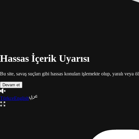
Hassas İçerik Uyarısı
Bu site, savaş suçları gibi hassas konuları işlemekte olup, yaralı veya ö
Devam et
Türkçe
English
Gazze
Üçlemesi