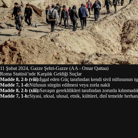
11 Şubat 2024, Gazze Şehri-Gazze (AA - Omar Qattaa)
Roma Statüsü’nde Karşılık Geldiği Suçlar
Madde 8, 2-b (viii)
:
İşgal eden Güç tarafından kendi sivil nüfusunun işg
Madde 7, 1-d
:
Nüfusun sürgün edilmesi veya zorla nakli
Madde 8, 2-b (xiii)
:
Savaşın gereklilikleri tarafından zorunlu kılınma
Madde 7, 1-h
:
Siyasi, ırksal, ulusal, etnik, kültürel, dinî temelde herha