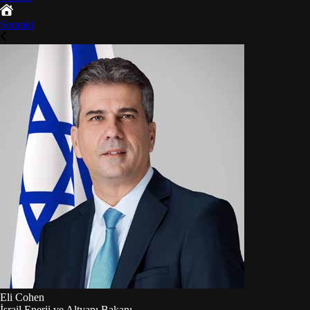
Sonraki
Eli Cohen
İsrail Enerji ve Altyapı Bakanı