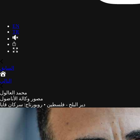
EN
TR
السابق
التالي
محمد العالول
مصور وكالة الأناضول
دير البلح - فلسطين
•
روبورتاج
:
سركان قايا