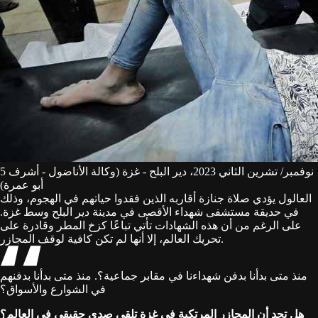
5 نوفمبر/ تشرين الثاني 2023، دير البلح - غزة (وكالة الأناضول - أشرف
أبو عمرة)
العالول يؤدي صلاة جنازة أقاربه الذين فقدوا حياتهم في الهجوم، وذلك
في حديقة مستشفى شهداء الأقصى في مدينة دير البلح وسط غزة.
على الرغم من أن هذه الشهادات تأتي تباعًا كزخ المطر وقادرة على
تحريك العالم، إلا أنها لم تكن كافية لوقف المجازر.
منذ متى بدأنا بدفن شهداءنا في مقابر جماعية؟. منذ متى بدأنا بدفنهم
في الشوارع والأسواق؟
هل تجد أن المجازر المرتكبة في غزة تلقى صدى حقيقي في العالم؟