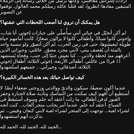
أرادت إسرائيل معاقبتي، وكأنها ترسل من خلالي رسالة إلى الزملاء
المتبقين مفادها: انظروا، لقد قتلنا عائلة زميلكم محمد العالول. توقفوا
عن التصوير
هل يمكنك أن تروي لنا أصعب اللحظات التي عشتها؟
لم أكن أتخيّل في حياتي أنني سأُصلّي على جنازات إخوتي. أنا شاب،
وإخوتي كانوا شبابًا، وأطفالي كانوا لا يزالون صغارًا. كانت أمامهم حياة
طويلة ليعيشوها، حتى في زمن الحرب. لم أكن أتصوّر ولو بنسبة واحد
بالمئة أن يُقصف بيتي، لأنني مجرد مصوّر. عائلتي، وجيراني الذين
أعرفهم منذ لحظة ولادتي… كنا نعيش جنبًا إلى جنب، وفجأة يُستشهد
11 فردًا من عائلتي. أطفالي الأربعة، إخوتي الثلاثة، أطفال إخوتي
الثلاثة، أصدقائي، وجيراني… جميعهم استُشهدوا.
كيف تواصل حياتك بعد هذه الخسائر الكبيرة؟
عندما أكون ضعيفًا، سيكون والديّ ووالدتي وزوجتي ضعفاء أيضًا. لا
أستطيع أن أفهم كيف تمكنت من التماسك وتأدية صلاة الجنازة وحفر
القبور لدفن أطفالي. ما زلت أعتقد أنه حلم وسوف أستيقظ في
الصباح. أعتقد أنه حلم. عندما أمر بجانب متجر ألعاب... كنت أتجه
لشراء لعبة... توجهت إلى المتجر لشراء لعبة لابني كنعان وقيس... ثم
تذكرت أنهم استشهدوا.
الحمد لله، الحمد لله، الحمد لله...