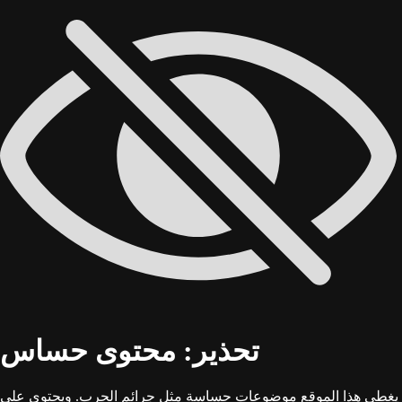
تحذير: محتوى حساس
يغطي هذا الموقع موضوعات حساسة مثل جرائم الحرب. ويحتوي على