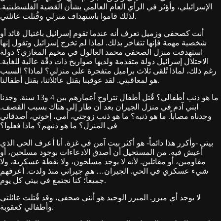
الإسرائيلي، وأؤثر في الرأي العام العالمي بشأن القضية الفلسطينية.
لذلك قاموا باستهداف منزلي وقُتلت عائلتي.
أنت كصحفي وزميل تعرف أنه عندما تقوم إسرائيل باغتيال قائد أو
شخصية مهمة فإنها تتفاخر بذلك. لماذا لم تخرج إسرائيل وتقول إنها
استهدفت منزل الصحفي محمد العالول في مخيم المغازي؟ دولة
الاحتلال إسرائيل دولة متقدمة ولديها صواريخ ذات دقّة عالية للغاية.
رغم ذلك، لماذا تُلقى ثلاث براميل متفجرة على منزلي؟ لماذا؟ السبب
هو لمعاقبتي. لقد عوقبنا بقتل عائلاتنا، بقتل أطفالنا.
ما هو ذنب أطفالي؟ قُتل أطفال تتراوح أعمارهم بين 4 و13 سنة. وجدنا
ابني آدم في منزل الجيران بعد أن طار إلى هناك بسبب القصف.
وجدناه مصاباً. ما هو ذنبه؟ ما هو ذنب زوجتي، أمي، إخوتي، أصدقائي
في المنزل؟ ما هو ذنبهم؟ ماذا فعلوا؟
بيتي -وأكرر هذا دائماً- هو أكثر بيت آمن في غزة. أنا أعرف الحي الذي
أعيش فيه. من المستحيل أن أصدق الادعاءات بوجود مسلحين، أو
مقاومين، أو مقاتلين. لأنه لا يوجد مسلحون، ولا نقطة عسكرية، ولا
شيء عسكري في الحي. الجيران… هم جيراني منذ ولدت. أعرفهم
جميعاً؛ كنا نجتمع في بيتي كل يوم.
لا يوجد أي مبرر. المبرر الوحيد هو أنني صحفي، وقد قُتلت عائلتي
وأطفالي كعقوبة.