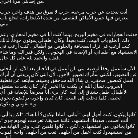
من إصابتي مرة أخرى.
أنت تتحدث عن حرب مرعبة، حرب لا تفرق بين هدف وآخر، حرب
تتعرض فيها جميع الأماكن للقصف. من شدة الانفجارات، انخلع باب
بيتي.
حدثت انفجارات في مخيم البريج، بينما كنت أنا في مخيم المغازي. رغم
ذلك، انخلع باب البيت. كنت بعيداً، وكان أطفالي يموتون خوفاً. لذلك
كنت أرغب في ترك الصحافة والجلوس مع أطفالي. كنت أرغب في
الاستشهاد مع أطفالي، أو الإصابة في الهجوم… ولكن قدر الله وما شاء
فعل، والحمد لله على كل حال.
الآن سأعمل وفقاً لوصية ابني. لن أعمل في الأخبار بعد الآن. لن أتخلى
عن التصوير، لكنني سأترك تصوير الأخبار. لأن ابني كان يريدني أن أترك
العمل كمصور صحفي. إن شاء الله سأحقق وصيته. سأبتعد عن تغطية
الحروب. نسأل الله أن يكتب لنا الخير. كان كنان يتحدث بمنطق
الأطفال. طفل يشتاق إلى أبيه. كان يرى أباً معرضاً للإصابة في أي
لحظة. كلما دخلت إلى البيت، كان كنان وإخوته يركضون نحوي
ويعانقونني ويبكون.
كانوا يبكون. كنت أقول لهم: “أبنائي، لماذا تبكون؟ أنا هنا”. “لكن يا أبي،
أنت أصبت، صديقك استشهد، عائلة صديقك تعرضت لهجوم جوي”.
كانوا يخافون من استشهادي. لكن… كانوا قلقين علي، وفي النهاية هم
من استشهدوا. كنت أعمل من أجلهم، أتعب من أجلهم، أواجه الموت
من أجلهم.