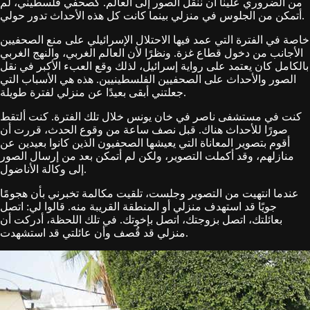
من الضروري علينا أن ننقل الصور إلى العالم. كصحفي فلسطيني، لم
أتمكن من الجلوس في منزلي بينما كانت كل هذه الأحداث تدور حولي.
خاصة في الفترة التي عمد فيها الاحتلال الإسرائيلي على منع الصحفيين
الأجانب من دخول قطاع غزة. ونظرًا لأن العالم الغربي، والنهج الغربي
بالكامل كان يعتمد على رواية إسرائيل، لذلك وقع العبء الأكبر في نقل
الصور والأحداث على الصحفيين الفلسطينيين. هذه هي الأسباب التي
جعلتني أبقى بعيدًا عن منزلي لفترة طويلة.
كنت في مستشفى ناصر في خان يونس خلال تلك الفترة. كنت ألتقط
صورًا للأحداث هناك. قبل نصف ساعة من وقوع الحدث، قررت أن
أقوم بتصوير المعاناة التي يعيشها الصحفيون الذين كانوا بعيدين عن
منازلهم، وقد أكملت التصوير، ولكن لم أتمكن بعد من إرسال الصور
إلى وكالة الأناضول.
عندما انتهيت من التصوير وجلست، تلقيت مكالمة تخبرني بأن هجومًا
جويًا قد استهدف منزلي أو المنطقة القريبة منه. قالوا لي: اتصل
بعائلتك، اتصل بزوجتك، اتصل بإخوتك. في تلك اللحظة، أدركت أن
منزلي قد قُصف وأن عائلتي قد استشهدت.