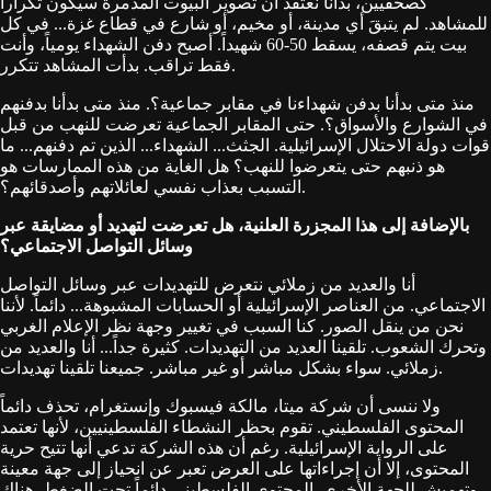
كصحفيين، بدأنا نعتقد أن تصوير البيوت المدمرة سيكون تكراراً
للمشاهد. لم يتبقَ أي مدينة، أو مخيم، أو شارع في قطاع غزة... في كل
بيت يتم قصفه، يسقط 50-60 شهيداً. أصبح دفن الشهداء يومياً، وأنت
فقط تراقب. بدأت المشاهد تتكرر.
منذ متى بدأنا بدفن شهداءنا في مقابر جماعية؟. منذ متى بدأنا بدفنهم
في الشوارع والأسواق؟. حتى المقابر الجماعية تعرضت للنهب من قبل
قوات دولة الاحتلال الإسرائيلية. الجثث... الشهداء... الذين تم دفنهم... ما
هو ذنبهم حتى يتعرضوا للنهب؟ هل الغاية من هذه الممارسات هو
التسبب بعذاب نفسي لعائلاتهم وأصدقائهم؟.
بالإضافة إلى هذا المجزرة العلنية، هل تعرضت لتهديد أو مضايقة عبر
وسائل التواصل الاجتماعي؟
أنا والعديد من زملائي نتعرض للتهديدات عبر وسائل التواصل
الاجتماعي. من العناصر الإسرائيلية أو الحسابات المشبوهة... دائماً. لأننا
نحن من ينقل الصور. كنا السبب في تغيير وجهة نظر الإعلام الغربي
وتحرك الشعوب. تلقينا العديد من التهديدات. كثيرة جداً... أنا والعديد من
زملائي. سواء بشكل مباشر أو غير مباشر. جميعنا تلقينا تهديدات.
ولا ننسى أن شركة ميتا، مالكة فيسبوك وإنستغرام، تحذف دائماً
المحتوى الفلسطيني. تقوم بحظر النشطاء الفلسطينيين، لأنها تعتمد
على الرواية الإسرائيلية. رغم أن هذه الشركة تدعي أنها تتيح حرية
المحتوى، إلا أن إجراءاتها على العرض تعبر عن انحياز إلى جهة معينة
وتهميش للجهة الأخرى. المحتوى الفلسطيني دائماً تحت الضغط. هناك