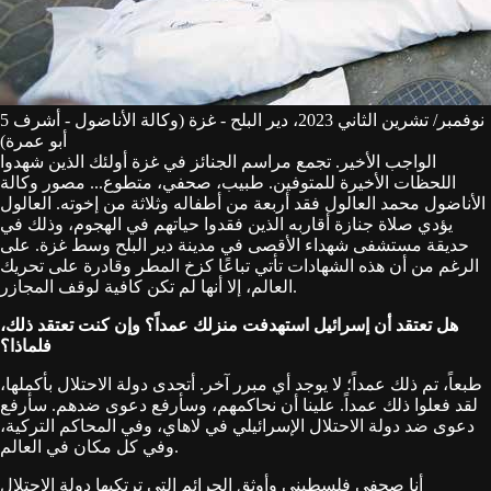
5 نوفمبر/ تشرين الثاني 2023، دير البلح - غزة (وكالة الأناضول - أشرف
أبو عمرة)
الواجب الأخير. تجمع مراسم الجنائز في غزة أولئك الذين شهدوا
اللحظات الأخيرة للمتوفين. طبيب، صحفي، متطوع... مصور وكالة
الأناضول محمد العالول فقد أربعة من أطفاله وثلاثة من إخوته. العالول
يؤدي صلاة جنازة أقاربه الذين فقدوا حياتهم في الهجوم، وذلك في
حديقة مستشفى شهداء الأقصى في مدينة دير البلح وسط غزة. على
الرغم من أن هذه الشهادات تأتي تباعًا كزخ المطر وقادرة على تحريك
العالم، إلا أنها لم تكن كافية لوقف المجازر.
هل تعتقد أن إسرائيل استهدفت منزلك عمداً؟ وإن كنت تعتقد ذلك،
فلماذا؟
طبعاً، تم ذلك عمداً؛ لا يوجد أي مبرر آخر. أتحدى دولة الاحتلال بأكملها،
لقد فعلوا ذلك عمداً. علينا أن نحاكمهم، وسأرفع دعوى ضدهم. سأرفع
دعوى ضد دولة الاحتلال الإسرائيلي في لاهاي، وفي المحاكم التركية،
وفي كل مكان في العالم.
أنا صحفي فلسطيني وأوثق الجرائم التي ترتكبها دولة الاحتلال