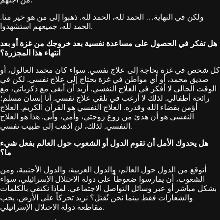
ولكن في النهاية… الحمد لله، الحمد لله. ذهبوا إلى من هو خير منا.
الحمد لله، جميعهم استشهدوا.
هل تفكر في الحصول على مساعدة نفسية بعد خروجك من غزة أو بعد
انتهاء هذا المجزرة؟
كل شخص في غزة بحاجة إلى علاج نفسي. سواء كان محمد العالول، أو
صديق محمد، أو أي مواطن في غزة يحتاج إلى علاج نفسي. لكن في
الوقت الحالي لا أفكر في العلاج النفسي. أريد أن أبقى مع ذكرياتي، مع
رائحة أطفالي. لذلك لا أرغب في تلقي علاج نفسي. أنا إنسان مسلم؛
أؤمن بقضاء الله وقدره. العلاج النفسي هو القرآن الكريم. العلاج
النفسي هو أن هدئ من روع زوجتي، وأمي، وأبي. هذا هو العلاج
النفسي. لذلك، لن أذهب إلى طبيب نفسي.
هل يحدوك الأمل أن تقوم الدول أو الشعوب حول العالم بفعل شيء
ما؟
أتوقع من الدول حول العالم، والدول العربية، والدول الأجنبية، ومن
الشعوب، أن يمارسوا ضغوطاً على دولة الاحتلال الإسرائيلي، سواء
بشكل مباشر أو عبر وسائل التواصل الاجتماعي. لماذا نكتفي بالكلمات
والشعارات فقط بينما نحن نُقتل؟ نريد تحركاً على الأرض. يجب
مقاطعة دولة الاحتلال الإسرائيلي.