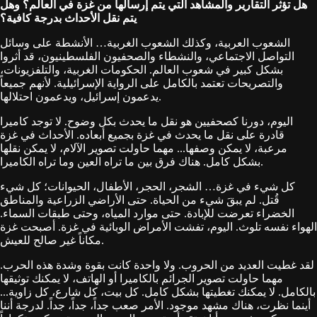
هل تؤثر التقارير والمشاهد التي يتم إرسالها من غزة في العالم؟ وهل
يتم نقل الأحداث بدرجة كافية؟
الشعوب العربية، وكذلك الشعوب الغربية… الأنشطة على وسائل
التواصل الاجتماعي، والنشطاء والصحفيون الفلسطينيون، قد أثروا
بشكل كبير في شعوب العالم. الحكومات الغربية، والتلفزيونات،
والتصريحات تعتمد بالكامل على الرواية الإسرائيلية. لأنهم جميعاً
يدعمون إسرائيل، ويدعمون احتلالها.
اليوم، دورنا كصحفيين هو نقل ما يحدث بكل وضوح. لا توجد كاميرا
قادرة على نقل ما يحدث في غزة بجميع أبعاده. الأحداث في غزة
مرعبة، لا يمكن وصفها... مهما حاولت تصوير الآلام، لا يمكن نقلها
بشكل كامل. هناك فرق بين ما تراه العين وما تراه الكاميرا.
كل شيء في غزة… الشجر، الحجر، الأطفال، الحيوانات؛ كل شيء
قُتل. لم يبقَ شيء من الحياة. حتى الأراضي الزراعية والمناطق
الخضراء تعرضت للإبادة. حتى موارد المياه، وحتى طبقات السماء.
الهواء نفسه تلوث. اليوم، تفشت الأمراض الوبائية في غزة. أصبحت غزة
مكاناً غير صالح للعيش.
لقد غطيت العديد من الحروب. ولا واحدة كانت بقوة وشدة هذه الحرب.
مهما حاولت تصوير الجرائم بالكاميرا أو الهاتف، لا يمكنك توثيقها
بالكامل. لا يمكنك تغطيتها بشكل كامل. كل بيت، كل شارع، كل زاوية...
أينما نظرت، هناك مشهد موجود. الأمر صعب جداً، جداً، جداً. لدرجة أننا