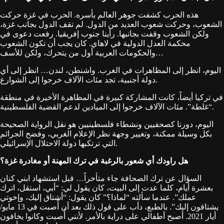
هذه الحرب كشفت جوهر العالم بأسره. الحرب في غزة حركت
الشعوب، وحركت شعوب العديد من الدول. لم تقف الدول بجانب غزة،
ولكن الشعوب وقفت بجانبها. رأينا جنوب إفريقيا. رفعت دعوى في
محكمة العدل الدولية في لاهاي. كان يجب أن تكون الشعوب
والحكومات العربية أول من يتحرك، ولكن للأسف…
اليوم، انظر إلى المظاهرات في الغرب. واشنطن، لندن… انظر إلى أي
دولة أجنبية، تجد مئات الآلاف خرجوا إلى الشوارع.
في تركيا أيضاً، كانت المشاركة كبيرة في المظاهرة الأخيرة في منطقة
“غلطة”. مئات الآلاف خرجوا إلى الميادين لدعم القضية الفلسطينية.
اليوم، دورنا كصحفيين ونشطاء فلسطينيين هو نقل الرواية الصحيحة
بكل وسيلة ممكنة، وتغيير وجهة نظر الإعلام الغربي، وفضح الجرائم
التي ترتكبها دولة الاحتلال الإسرائيلي.
هل راودك أي شعور بالرغبة في ترك المهنة أو مغادرة غزة؟
السؤال عن ترك الصحافة جاء متأخراً… قبل استشهاد ابني كنان
بعشرة أيام، كلما عدت إلى البيت، كان يقول لي: “أبي، استقل، اترك
عملك”. عندما سألته “لماذا؟” كان يقول: “أشتاق إليك، وإخوتي
يشتاقون إليك”. بالطبع، دأب على قول ذلك بعد أن أُصبت في 13 مايو/
أيار 2021. أصبح أطفالي على دراية بالأمر. لأنني أُصبت وكانوا يخافون