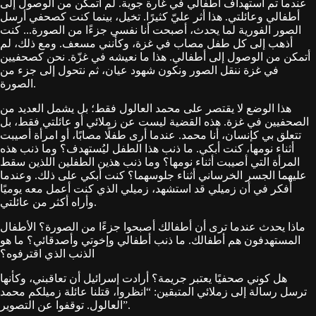
عندما تم استهداف أطفالي في غارة جوية. لم أتمكن من الوصول إلى
أطفالي وعائلتي. هذا أثر عليّ كثيرًا. تخيل، بينما كنت كصحفي أرسل
الصور الفورية لما يحدث، أصبحت أنا نفسي جزءًا من الصورة... كنت
أذهب إلى كل طفل مصاب في غزة، وكأنني مسعف. ومع ذلك، لم
أتمكن من الوصول إلى أطفالي. هذا ما نعيشه في غزّة. نحن كصحفيين
في غزة ننقل الصور ونكون شهود عيان، ثم نتحول إلى جزء من
الصورة.
هذا الوضع لا يقتصر على محمد العالول فقط؛ بل يشمل العديد من
الصحفيين في غزة. هذه القضية ليست عن زملائي أو عائلتي فقط، بل
تتعلق بي كإنسان، أنا محمد. عندما أرى طفلًا مصابًا، أو امرأة أصيبت
أثناء نومها، كنت أبكي. ما ذنب هذا الطفل ليُستهدف؟ وما ذنب هذه
المرأة التي أصيبت أثناء نومها؟ وما ذنب هذين الطفلين اللذين سقط
عليهما الجسر الخرساني أثناء جلوسهما؟ كنت أبكي على ذلك. وعندما
أفكر في أن زميلي قد استشهد، زميلي الذي كنت أعمل معه يوميًا
وأراه أكثر من عائلتي.
ماذا يحدث عندما ترى أن أطفالك أصبحوا جزءًا من الصورة؟ الأطفال
المستهدفون هم أطفالك. ما ذنب أطفالي وإخوتي وأصدقائي؟ ما هو
الذنب الذي اقترفوه؟
هل كوني صحفيًا يعتبر جريمة؟ أرادت إسرائيل أن تعاقبني، وكأنها
ترسل رسالة إلى زملائي المتبقين: “انظروا، قتلنا عائلة زميلكم محمد
العالول. توقفوا عن التصوير”.