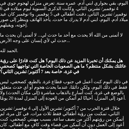
اليوم، بقي بجواري ابني آدم. عمره سنة. تعرض منزلي لهجوم جوي في
4 نوفمبر/ تشرين الثاني. وكانت الذكرى السنوية ليوم ميلاده في 6
نوفمبر/ تشرين الثاني. دفنت أطفالي في 5 نوفمبر. و6 نوفمبر كان عيد
ميلاد آدم. اليوم، ابني آدم لا يدرك ما حدث. يأخذ الهاتف وينظر إلى صور
إخوته، ويقبلهم.
لا أتمنى من الله ألا يحدث مع أحد ما حدث لي... لا أتمنى أن يحدث ما
حدث لي لأي إنسان على وجه الأرض...
الحمد لله.
هل يمكنك أن تخبرنا المزيد عن ذلك اليوم؟ هل كنت قادرًا على رؤية
عائلتك بشكل منتظم؟ ما هي الصعوبات الخاصة التي تواجهها كصحفي
في غزة، خاصة بعد 7 أكتوبر/ تشرين الثاني؟
في ذلك اليوم كنت أعمل في جنوب قطاع غزة. بالطبع، كصحفي، ليس
فقط في ذلك اليوم، ولكن دائمًا، عندما يحدث هجوم أو أي حدث متعلق
بالوضع في غزة، كنت أسارع بالذهاب مباشرة (إلى مكان الحدث) ولا
أعود إلى المنزل. أحيانًا لم أتمكن من العودة إلى المنزل لمدة 20 يومًا.
خلال فترة الحرب من 7 أكتوبر/ تشرين الأول إلى 4 نوفمبر/ تشرين
الثاني، تمكنت من رؤية أطفالي فقط ثلاث مرات. في كل مرة، لم
أتمكن من رؤيتهم أكثر من نصف ساعة. بسبب مهنتي كصحفي، كنت
أعود إلى العمل دون أن أتمكن من قضاء وقت كافٍ مع أطفالي. كان