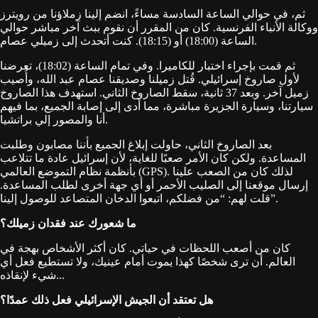
ثم، في حوالي الساعة السادسة مساءً، انضم إلينا زملاؤنا من رويترز
ووكالة الأنباء الفرنسية. كان من المقرر أن نقوم ببث آخر مباشر حوالي
الساعة (18:00) أو (18:15). كنت أتحدث إلى زميلي عصام.
ثم قمت بإجراء اختبار للكاميرا. وفي تمام الساعة (18:02)، تعرضنا
لأول صاروخ إسرائيلي. قُتل زميلنا وصديقنا عصام عبد الله، وأُصيب
زميل آخر. وبعد 37 ثانية، سقط الصاروخ الثاني. استهدف هذا الصاروخ
سيارتنا، وسيارة الجزيرة مباشرة، مما أدى إلى إصابة الجميع، بما فيهم
أنا والمصور إلي براتشيا.
بعد الصاروخ الثاني، حاولت إبلاغ الجميع بأننا مصابون وطلبت
المساعدة. ولكن كان الأمر صعبًا للغاية، لأن إسرائيل عادة ما تتلاعب
بأنظمة نظام التموضع العالمي (GPS). لذلك كان من الصعب علينا
إرسال موقعنا إلى الصليب الأحمر أو أي جهة أخرى لطلب المساعدة.
قلت لهم: “من فضلكم، اتبعوا الدخان المتصاعد للوصول إلينا”.
ما شعورك عند فقدان زميلك؟
كان من أصعب اللحظات في حياتي. كان أكثر الأشخاص بهجة في
العالم. أن ترى شخصًا كهذا يموت أمام عينيك، ولا تستطيع فعل أي
شيء لإنقاذه...
هل تعتقد أن الجيش الإسرائيلي فعل ذلك عمدًا؟