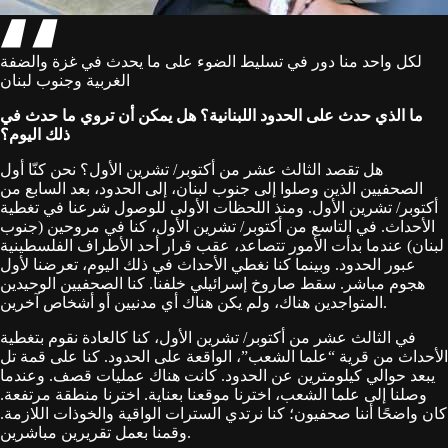
لكل واحد منا دور في تسليط الضوء على ما يحدث في غزة والضفة
الغربية وجنوب لبنان
ما الذي حدث على الحدود اللبنانية؟ هل يمكن أن تروي ما حدث في
ذلك اليوم؟
هل تقصد الثالث عشر من أكتوبر/ تشرين الأول؟ نحن كنّا أول
الصحفيين الذين وصلوا إلى جنوب لبنان، إلى الحدود، بعد السابع من
أكتوبر/ تشرين الأول. ومنذ اللحظات الأولى للوصول شرعنا في تغطية
الأحداث. في التاسع من أكتوبر/ تشرين الأول، كنا في مروحين (جنوب
لبنان) عندما بدأت الأمور تتصاعد، عقب قرار أحد الأطراف الفلسطينية
عبور الحدود. وبينما كنا نغطي الأحداث في ذلك اليوم، تعرضنا لأول
هجوم مباشر. سقط صاروخ إسرائيلي خلفنا. كنا الصحفيين الوحيدين
المتواجدين هناك، ولم يكن هناك أي مدنيين أو أشخاص آخرين.
في الثالث عشر من أكتوبر/ تشرين الأول، كنا كالعادة نقوم بتغطية
الأحداث من قرية “علما الشعب”، الواقعة على الحدود. كنا على قمة تل
يبعد حوالي كيلومترين عن الحدود. كانت هناك عمليات قصف. وعندما
وصلنا إلى علما الشعب، اخترنا موقعنا بعناية. اخترنا منطقة مرتفعة.
كان واضحًا أننا صحفيون؛ كنا نرتدي السترات الواقية والخوذات اللازمة.
وقمنا بعمل تقريرين مباشرين.