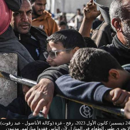
24 ديسمبر/ كانون الأول 2023، رفح - غزة (وكالة الأناضول - عبد زقوت)
لا يجري طهي الطعام في المنازل لأن الناس فقدوا منازلهم. مدنيون