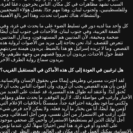
السبب نشهد مظاهرات في كل مكان. الناس يخرجون دعمًا لغزة،
وللفلسطينيين، ولجنوب لبنان. وهذا مهم جدًا. بفضل هؤلاء الصحفيين
والنشطاء، هناك تغييرات تحدث، وهذا أمر بالغ الأهمية.
كل واحد منا لديه دور في تسليط الضوء على ما يحدث في غزة، وفي
الضفة الغربية، وفي جنوب لبنان. فالأحداث في جنوب لبنان أيضًا
ضخمة ومخيفة، لأن المدنيين هم المستهدفون، ومنازل المدنيين
تتعرض للقصف. لذا، نحن بحاجة إلى مزيد من الأصوات لرواية هذه
القصص. وما لا تريده إسرائيل هو هذا بالضبط. يريدون هيمنة سرديتهم
فقط حول الأحداث. يريدون أن يرووا قصتهم من وجهة نظرهم، ولا
يريدون سماع رواية الطرف الآخر.
هل ترغبين في العودة إلى كل هذه الأماكن في المستقبل القريب؟
لقد اخترت مسيرتي وطريقي إيمانًا مني بحقوق الإنسان والإنسانية.
أؤمن بأن هذه القصص يجب أن تُروى، وأن أصوات الناس يجب أن لا
تُخنق أبدًا. وأعتقد أنه طوال هذه المسيرة، قد عملت على العديد من
الأخبار وأرغب في مواصلة ذلك. لا أريد التوقف. ما يحدث مقلق ومؤلم،
ولكنني سأعود بطريقة احترافية جداً، متمسكًا بأخلاقيات الإعلام التي
أؤمن بها. أيضًا، أنا من يختار ما أريد فعله، ولا يمكن لأحد فرض شيء
علي. أرغب في الاستمرار من أجل نفسي، ومن أجل أصدقائي، ومن
أجل أولئك الذين لم يستطيعوا الاستمرار. وأحيي كل صحفي موجود
على الحدود أو في غزة. هذا ليس اختيارًا سهلاً. لكن عندما تؤمن
بالإنسانية، يمكنك العمل في أي مكان في العالم، بغض النظر عن الدين