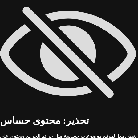
تحذير: محتوى حساس
يغطي هذا الموقع موضوعات حساسة مثل جرائم الحرب. ويحتوي على