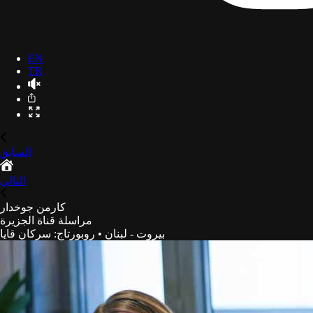
EN
TR
السابق
التالي
كارمن جوخدار
مراسلة قناة الجزيرة
بيروت - لبنان
•
روبورتاج
:
سركان قايا