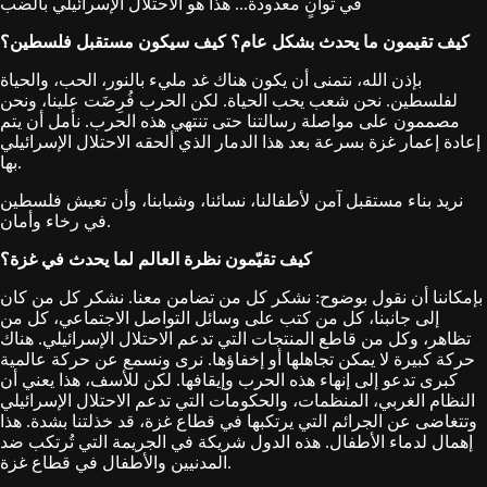
في ثوانٍ معدودة... هذا هو الاحتلال الإسرائيلي بالضب
كيف تقيمون ما يحدث بشكل عام؟ كيف سيكون مستقبل فلسطين؟
بإذن الله، نتمنى أن يكون هناك غد مليء بالنور، الحب، والحياة
لفلسطين. نحن شعب يحب الحياة. لكن الحرب فُرِضَت علينا، ونحن
مصممون على مواصلة رسالتنا حتى تنتهي هذه الحرب. نأمل أن يتم
إعادة إعمار غزة بسرعة بعد هذا الدمار الذي ألحقه الاحتلال الإسرائيلي
بها.
نريد بناء مستقبل آمن لأطفالنا، نسائنا، وشبابنا، وأن تعيش فلسطين
في رخاء وأمان.
كيف تقيّمون نظرة العالم لما يحدث في غزة؟
بإمكاننا أن نقول بوضوح: نشكر كل من تضامن معنا. نشكر كل من كان
إلى جانبنا، كل من كتب على وسائل التواصل الاجتماعي، كل من
تظاهر، وكل من قاطع المنتجات التي تدعم الاحتلال الإسرائيلي. هناك
حركة كبيرة لا يمكن تجاهلها أو إخفاؤها. نرى ونسمع عن حركة عالمية
كبرى تدعو إلى إنهاء هذه الحرب وإيقافها. لكن للأسف، هذا يعني أن
النظام الغربي، المنظمات، والحكومات التي تدعم الاحتلال الإسرائيلي
وتتغاضى عن الجرائم التي يرتكبها في قطاع غزة، قد خذلتنا بشدة. هذا
إهمال لدماء الأطفال. هذه الدول شريكة في الجريمة التي تُرتكب ضد
المدنيين والأطفال في قطاع غزة.