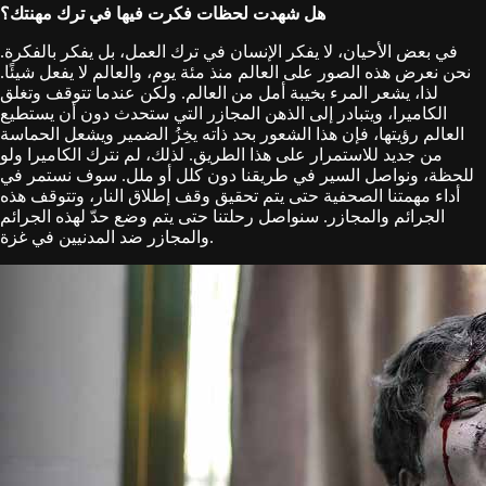
هل شهدت لحظات فكرت فيها في ترك مهنتك؟
في بعض الأحيان، لا يفكر الإنسان في ترك العمل، بل يفكر بالفكرة.
نحن نعرض هذه الصور على العالم منذ مئة يوم، والعالم لا يفعل شيئًا.
لذا، يشعر المرء بخيبة أمل من العالم. ولكن عندما تتوقف وتغلق
الكاميرا، ويتبادر إلى الذهن المجازر التي ستحدث دون أن يستطيع
العالم رؤيتها، فإن هذا الشعور بحد ذاته يخِزُ الضمير ويشعل الحماسة
من جديد للاستمرار على هذا الطريق. لذلك، لم نترك الكاميرا ولو
للحظة، ونواصل السير في طريقنا دون كلل أو ملل. سوف نستمر في
أداء مهمتنا الصحفية حتى يتم تحقيق وقف إطلاق النار، وتتوقف هذه
الجرائم والمجازر. سنواصل رحلتنا حتى يتم وضع حدّ لهذه الجرائم
والمجازر ضد المدنيين في غزة.