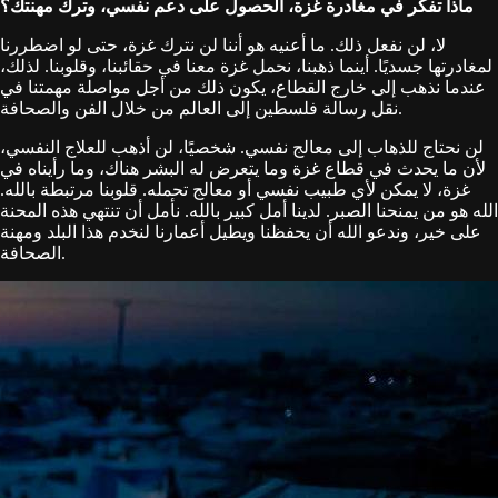
ماذا تفكر في مغادرة غزة، الحصول على دعم نفسي، وترك مهنتك؟
لا، لن نفعل ذلك. ما أعنيه هو أننا لن نترك غزة، حتى لو اضطررنا
لمغادرتها جسديًا. أينما ذهبنا، نحمل غزة معنا في حقائبنا، وقلوبنا. لذلك،
عندما نذهب إلى خارج القطاع، يكون ذلك من أجل مواصلة مهمتنا في
نقل رسالة فلسطين إلى العالم من خلال الفن والصحافة.
لن نحتاج للذهاب إلى معالج نفسي. شخصيًا، لن أذهب للعلاج النفسي،
لأن ما يحدث في قطاع غزة وما يتعرض له البشر هناك، وما رأيناه في
غزة، لا يمكن لأي طبيب نفسي أو معالج تحمله. قلوبنا مرتبطة بالله.
الله هو من يمنحنا الصبر. لدينا أمل كبير بالله. نأمل أن تنتهي هذه المحنة
على خير، وندعو الله أن يحفظنا ويطيل أعمارنا لنخدم هذا البلد ومهنة
الصحافة.