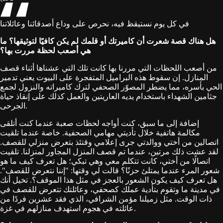
في كل يوم نستيقظ فيه، نحرص على وداع أصدقائنا وعائلاتنا
هل هناك قصة شعرت أن كاميرتك أو قلمك لم يكن كافيًا لتوثيقها؟ ما
هي أصعب لحظة مررت بها؟
من أصعب اللحظات التي مررنا بها كانت تلك التي عشناها أثناء قصف
المنازل. إن سقوط هذه البراميل المتفجرة على البيوت يعني تدمير
الحي بأسره، مما يضطر المصوّر الصحفي لترك كاميراته والنزول لجمع
جثامين الشهداء باستخدام يديه العاريتين والعمل كذلك على إنقاذ حياة
الجرحى.
إضافة إلى ما سبق، كنت أواجه لحظات صعبة عندما كنت أتلقى
مكالمة هاتفية خلال تأديتي مهامي الصحفية. خاصة عندما تلقيت
اتصالين من أختي ووالدتي جرى إعلامي وقتئذ بتعرض منزلي للقصف.
لقد عشت ذلك مرتين، عندما تم قصف المنزل المجاور لمنزلنا. تلقيت
اتصالًا من أختي، كانت تتكلم معي وهي تبكي؛ هل تعرف كيف ما هو
شعور المرء عندما يمتلئ حزنًا؟ قالت لي وقتها: "إننا نتعرض للقصف".
هل تعرف كيف يكون الشعور بالعجز في مثل هذا الموقف؟. تخيل أنك
في مدينة ما وتقوم بتأدية عملك كصحفي، وعائلتك تتعرض للقصف في
ذات الوقت. مثل زميلنا مؤمن الشرافي، الذي فقد عشرين فردًا من
عائلته في هجوم استهدف منازلهم في غزة.