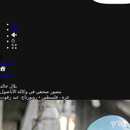
EN
TR
السابق
التالي
بلال خالد
مصور صحفي في وكالة الأناضول
غزة - فلسطين
•
روبورتاج
:
عبد زقوت