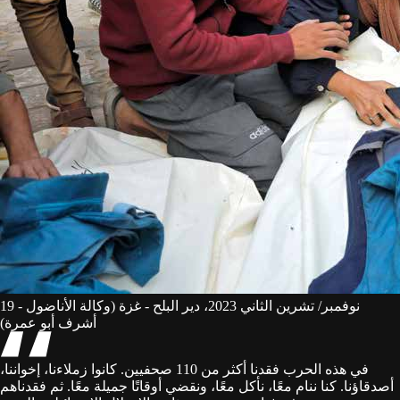
19 نوفمبر/ تشرين الثاني 2023، دير البلح - غزة (وكالة الأناضول -
أشرف أبو عمرة)
في هذه الحرب فقدنا أكثر من 110 صحفيين. كانوا زملاءنا، إخواننا،
أصدقاؤنا. كنا ننام معًا، نأكل معًا، ونقضي أوقاتًا جميلة معًا. ثم فقدناهم