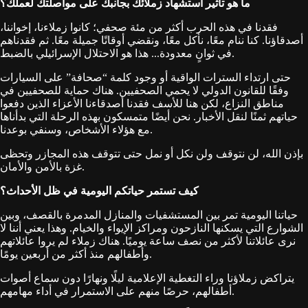
ما هو تأثير استشهاد زملائك بجانبك على مواصلتك لعملك؟
فقدنا في هذه الحرب أكثر من مئة صحفي؛ كانوا زملاءنا، إخواننا،
أصدقاؤنا. كنا ننام معًا، نأكل معًا، ونقضي أوقاتًا جميلة معًا. ثم فقدناهم
في ثوانٍ معدودة... هذا هو الاحتلال الإسرائيلي بالضبط.
حتى ارتداء السترات الواقية أو وجود كلمة “صحافة” على السيارات
وفقًا للقانون الدولي لا يحمي الصحفيين. هناك حماية للصحفيين في
مناطق النزاع، لكن هنا للأسف فقدنا أصدقاءنا الأعزاء الذين دفعوا
حياتهم ثمنًا لنقل الأخبار. نحن أيضًا متمسكون بهذه الرحلة التي بدأناها
مع هؤلاء الأشخاص، وسنفي بوعدنا.
بإذن الله، لن نتوقف ولن نكل أو نمل حتى تتوقف هذه المجازر وتحظى
غزة بالأمن والأمان.
كيف تستمر حياتكم اليومية في ظل الأحداث؟
حياتنا اليومية تمر بين المستشفيات والمنازل المدمرة بالقصف، وبين
الشوارع التي يسكنها النازحون ومراكز الإيواء والخيام. وهذا يعني أننا لا
نرى عائلاتنا لأكثر من نصف ساعة يوميًا. هناك زملاء لم يروا عائلاتهم
وأطفالهم منذ أكثر من أربعين يومًا.
يتراكض زملاؤنا وراء التغطية الإعلامية ليلًا ونهارًا دون سماع أصوات
أطفالهم، حرصًا منهم على الاستمرار في أداء مهامهم.